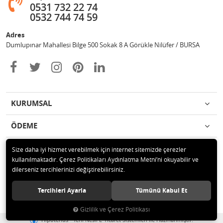
0531 732 22 74
0532 744 74 59
Adres
Dumlupınar Mahallesi Bilge 500 Sokak 8 A Görükle Nilüfer / BURSA
KURUMSAL
ÖDEME
İLETİŞİM
Size daha iyi hizmet verebilmek için internet sitemizde çerezler
kullanılmaktadır. Çerez Politikaları Aydınlatma Metni’ni okuyabilir ve
dilerseniz tercihlerinizi değiştirebilirsiniz.
© 2020 MAG OTOMOTİV Tüm hakları saklıdır.
Tercihleri Ayarla
Tümünü Kabul Et
Gizlilik ve Çerez Politikası
®
Hipotenüs
Yeni Nesil E-Ticaret Sistemleri ile Hazırlanmıştır.