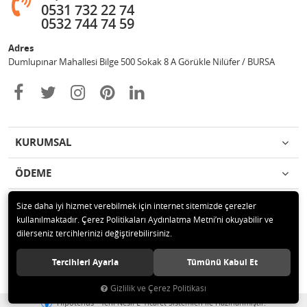
0531 732 22 74
0532 744 74 59
Adres
Dumlupınar Mahallesi Bilge 500 Sokak 8 A Görükle Nilüfer / BURSA
KURUMSAL
ÖDEME
İLETİŞİM
Size daha iyi hizmet verebilmek için internet sitemizde çerezler
kullanılmaktadır. Çerez Politikaları Aydınlatma Metni’ni okuyabilir ve
dilerseniz tercihlerinizi değiştirebilirsiniz.
© 2020 MAG OTOMOTİV Tüm hakları saklıdır.
Tercihleri Ayarla
Tümünü Kabul Et
Gizlilik ve Çerez Politikası
®
Hipotenüs
Yeni Nesil E-Ticaret Sistemleri ile Hazırlanmıştır.