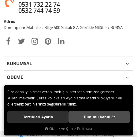
0531 732 22 74
0532 744 74 59
Adres
Dumlupınar Mahallesi Bilge 500 Sokak 8 A Görükle Nilüfer / BURSA
KURUMSAL
ÖDEME
İLETİŞİM
Size daha iyi hizmet verebilmek için internet sitemizde çerezler
kullanılmaktadır. Çerez Politikaları Aydınlatma Metni’ni okuyabilir ve
dilerseniz tercihlerinizi değiştirebilirsiniz.
© 2020 MAG OTOMOTİV Tüm hakları saklıdır.
Tercihleri Ayarla
Tümünü Kabul Et
Gizlilik ve Çerez Politikası
®
Hipotenüs
Yeni Nesil E-Ticaret Sistemleri ile Hazırlanmıştır.