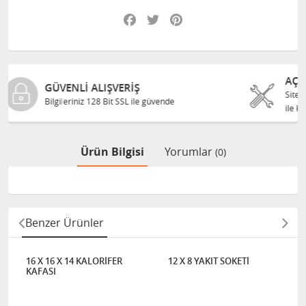
Facebook
Twitter
Pinterest
AÇIKLAMA
Sitemizde kullanılan OEM numaraları karşılaşt
vende
ile kullanılmıştır.
Ürün Bilgisi
Yorumlar
(0)
Benzer Ürünler
16 X 16 X 14 KALORİFER
12 X 8 YAKIT SOKETİ
KAFASI