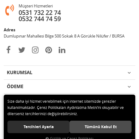
Müşteri Hizmetleri
0531 732 22 74
0532 744 74 59
Adres
Dumlupınar Mahallesi Bilge 500 Sokak 8 A Görükle Nilüfer / BURSA
KURUMSAL
ÖDEME
İLETİŞİM
Size daha iyi hizmet verebilmek için internet sitemizde çerezler
kullanılmaktadır. Çerez Politikaları Aydınlatma Metni’ni okuyabilir ve
dilerseniz tercihlerinizi değiştirebilirsiniz.
© 2020 MAG OTOMOTİV Tüm hakları saklıdır.
Tercihleri Ayarla
Tümünü Kabul Et
Gizlilik ve Çerez Politikası