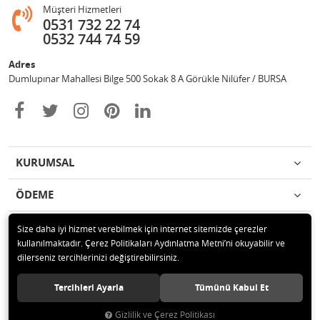
Müşteri Hizmetleri
0531 732 22 74
0532 744 74 59
Adres
Dumlupınar Mahallesi Bilge 500 Sokak 8 A Görükle Nilüfer / BURSA
KURUMSAL
ÖDEME
İLETİŞİM
Size daha iyi hizmet verebilmek için internet sitemizde çerezler
kullanılmaktadır. Çerez Politikaları Aydınlatma Metni’ni okuyabilir ve
dilerseniz tercihlerinizi değiştirebilirsiniz.
© 2020 MAG OTOMOTİV Tüm hakları saklıdır.
Tercihleri Ayarla
Tümünü Kabul Et
Gizlilik ve Çerez Politikası