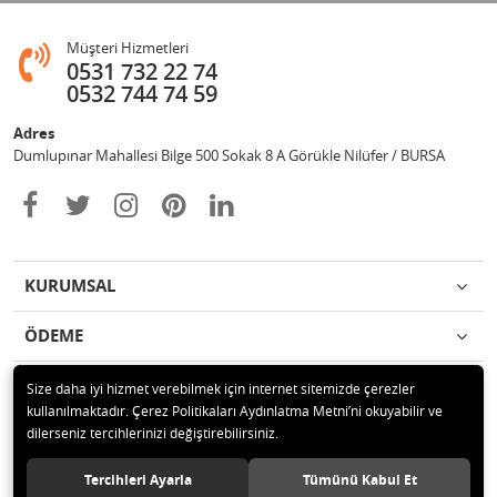
Müşteri Hizmetleri
0531 732 22 74
0532 744 74 59
Adres
Dumlupınar Mahallesi Bilge 500 Sokak 8 A Görükle Nilüfer / BURSA
KURUMSAL
ÖDEME
İLETİŞİM
Size daha iyi hizmet verebilmek için internet sitemizde çerezler
kullanılmaktadır. Çerez Politikaları Aydınlatma Metni’ni okuyabilir ve
dilerseniz tercihlerinizi değiştirebilirsiniz.
© 2020 MAG OTOMOTİV Tüm hakları saklıdır.
Tercihleri Ayarla
Tümünü Kabul Et