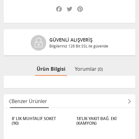
Facebook
Twitter
Pinterest
GÜVENLI ALIŞVERIŞ
Bilgileriniz 128 Bit SSL ile güvende
Ürün Bilgisi
Yorumlar
(0)
Benzer Ürünler
8' LİK MUHTALİF SOKET
18'LİK YAKIT BAĞ. EKİ
(90)
(KAMYON)