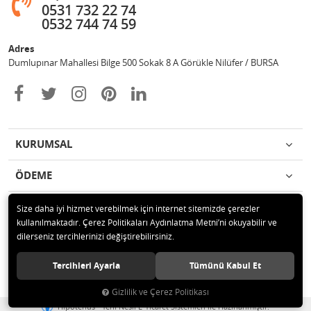
0531 732 22 74
0532 744 74 59
Adres
Dumlupınar Mahallesi Bilge 500 Sokak 8 A Görükle Nilüfer / BURSA
KURUMSAL
ÖDEME
İLETİŞİM
Size daha iyi hizmet verebilmek için internet sitemizde çerezler
kullanılmaktadır. Çerez Politikaları Aydınlatma Metni’ni okuyabilir ve
dilerseniz tercihlerinizi değiştirebilirsiniz.
© 2020 MAG OTOMOTİV Tüm hakları saklıdır.
Tercihleri Ayarla
Tümünü Kabul Et
Gizlilik ve Çerez Politikası
®
Hipotenüs
Yeni Nesil E-Ticaret Sistemleri ile Hazırlanmıştır.