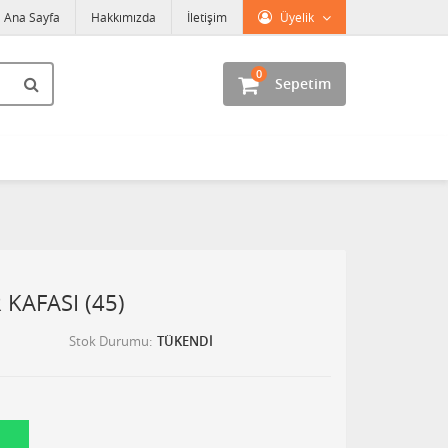
Ana Sayfa
Hakkımızda
İletişim
Üyelik
0
Sepetim
 KAFASI (45)
Stok Durumu
TÜKENDİ