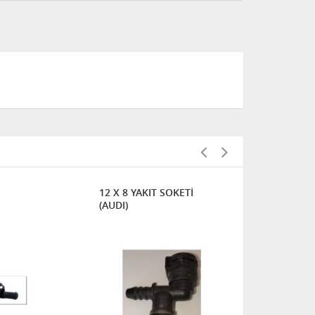
12 X 8 YAKIT SOKETİ
10 X 8 YAKI
(AUDI)
(FORD)