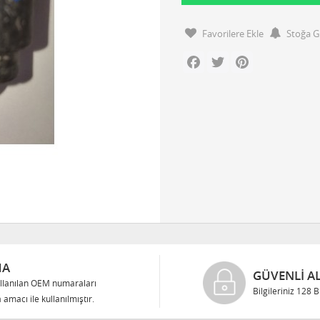
Favorilere Ekle
Stoğa G
Facebook
Twitter
Pinterest
MA
GÜVENLI AL
llanılan OEM numaraları
Bilgileriniz 128 
 amacı ile kullanılmıştır.