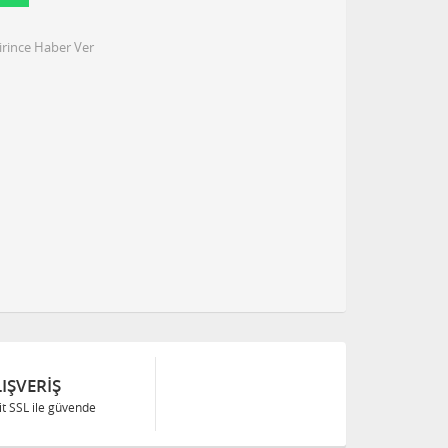
irince Haber Ver
IŞVERIŞ
Bit SSL ile güvende