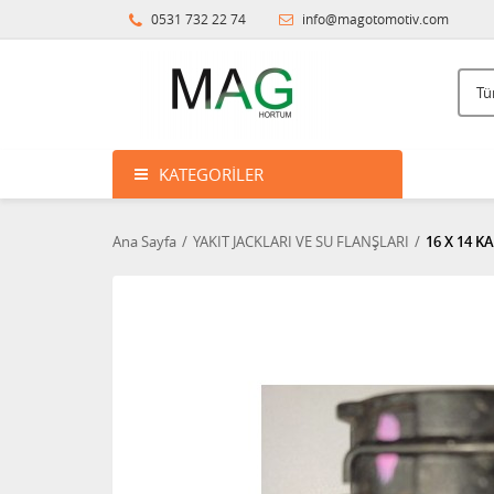
0531 732 22 74
info@magotomotiv.com
KATEGORILER
Ana Sayfa
YAKIT JACKLARI VE SU FLANŞLARI
16 X 14 K