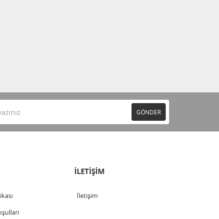
GÖNDER
İLETİŞİM
tikası
İletişim
şulları