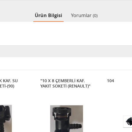
Ürün Bilgisi
Yorumlar
(0)
K KAF. SU
"10 X 8 ÇEMBERLİ KAF.
104
Tİ-(90)
YAKIT SOKETİ (RENAULT)"