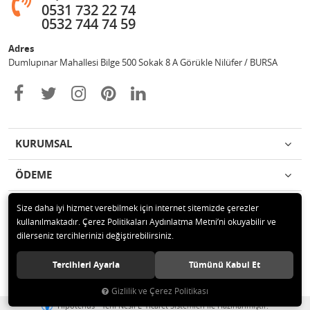
0531 732 22 74
0532 744 74 59
Adres
Dumlupınar Mahallesi Bilge 500 Sokak 8 A Görükle Nilüfer / BURSA
KURUMSAL
ÖDEME
İLETİŞİM
Size daha iyi hizmet verebilmek için internet sitemizde çerezler
kullanılmaktadır. Çerez Politikaları Aydınlatma Metni’ni okuyabilir ve
dilerseniz tercihlerinizi değiştirebilirsiniz.
© 2020 MAG OTOMOTİV Tüm hakları saklıdır.
Tercihleri Ayarla
Tümünü Kabul Et
Gizlilik ve Çerez Politikası
®
Hipotenüs
Yeni Nesil E-Ticaret Sistemleri ile Hazırlanmıştır.