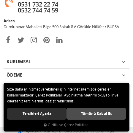
0531 732 22 74
0532 744 74 59
Adres
Dumlupınar Mahallesi Bilge 500 Sokak 8 A Görükle Nilüfer / BURSA
KURUMSAL
ÖDEME
İLETİŞİM
Size daha iyi hizmet verebilmek için internet sitemizde çerezler
kullanılmaktadır. Çerez Politikaları Aydınlatma Metni’ni okuyabilir ve
dilerseniz tercihlerinizi değiştirebilirsiniz.
© 2020 MAG OTOMOTİV Tüm hakları saklıdır.
Tercihleri Ayarla
Tümünü Kabul Et
Gizlilik ve Çerez Politikası
®
Hipotenüs
Yeni Nesil E-Ticaret Sistemleri ile Hazırlanmıştır.