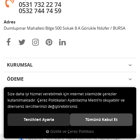
0531 732 22 74
0532 744 74 59
Adres
Dumlupınar Mahallesi Bilge 500 Sokak 8 A Görükle Nilüfer / BURSA
KURUMSAL
ÖDEME
İLETİŞİM
Size daha iyi hizmet verebilmek için internet sitemizde çerezler
kullanılmaktadır. Çerez Politikaları Aydınlatma Metni’ni okuyabilir ve
dilerseniz tercihlerinizi değiştirebilirsiniz.
© 2020 MAG OTOMOTİV Tüm hakları saklıdır.
Tercihleri Ayarla
Tümünü Kabul Et
Gizlilik ve Çerez Politikası
®
Hipotenüs
Yeni Nesil E-Ticaret Sistemleri ile Hazırlanmıştır.