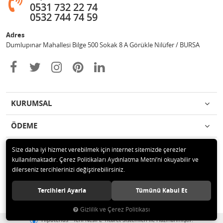
0531 732 22 74
0532 744 74 59
Adres
Dumlupınar Mahallesi Bilge 500 Sokak 8 A Görükle Nilüfer / BURSA
KURUMSAL
ÖDEME
İLETİŞİM
Size daha iyi hizmet verebilmek için internet sitemizde çerezler
kullanılmaktadır. Çerez Politikaları Aydınlatma Metni’ni okuyabilir ve
dilerseniz tercihlerinizi değiştirebilirsiniz.
© 2020 MAG OTOMOTİV Tüm hakları saklıdır.
Tercihleri Ayarla
Tümünü Kabul Et
Gizlilik ve Çerez Politikası
®
Hipotenüs
Yeni Nesil E-Ticaret Sistemleri ile Hazırlanmıştır.