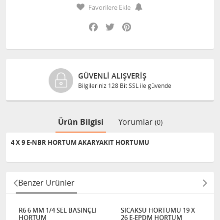
Favorilere Ekle
Facebook
Twitter
Pinterest
GÜVENLI ALIŞVERIŞ
Bilgileriniz 128 Bit SSL ile güvende
Ürün Bilgisi
Yorumlar
(0)
4 X 9 E-NBR HORTUM AKARYAKIT HORTUMU
Benzer Ürünler
R6 6 MM 1/4 SEL BASINÇLI
SICAKSU HORTUMU 19 X
HORTUM
26 E-EPDM HORTUM