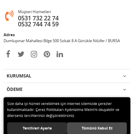
Müşteri Hizmetleri
0531 732 22 74
0532 744 74 59
Adres
Dumlupınar Mahallesi Bilge 500 Sokak 8 A Görükle Nilüfer / BURSA
KURUMSAL
ÖDEME
İLETİŞİM
Size daha iyi hizmet verebilmek için internet sitemizde çerezler
kullanılmaktadır. Çerez Politikaları Aydınlatma Metni’ni okuyabilir ve
dilerseniz tercihlerinizi değiştirebilirsiniz.
© 2020 MAG OTOMOTİV Tüm hakları saklıdır.
Tercihleri Ayarla
Tümünü Kabul Et