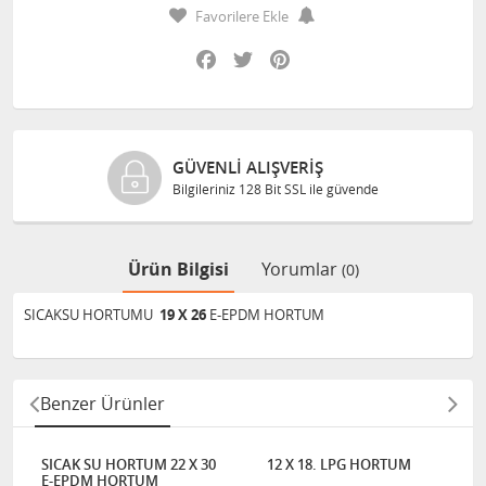
Favorilere Ekle
Facebook
Twitter
Pinterest
GÜVENLI ALIŞVERIŞ
Bilgileriniz 128 Bit SSL ile güvende
Ürün Bilgisi
Yorumlar
(0)
SICAKSU HORTUMU
19 X 26
E-EPDM HORTUM
Benzer Ürünler
SICAK SU HORTUM 22 X 30
12 X 18. LPG HORTUM
E-EPDM HORTUM