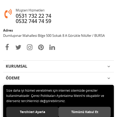
Müşteri Hizmetleri
0531 732 22 74
0532 744 74 59
Adres
Dumlupınar Mahallesi Bilge 500 Sokak 8 A Görükle Nilüfer / BURSA
KURUMSAL
ÖDEME
İLETİŞİM
Size daha iyi hizmet verebilmek için internet sitemizde çerezler
kullanılmaktadır. Çerez Politikaları Aydınlatma Metni’ni okuyabilir ve
dilerseniz tercihlerinizi değiştirebilirsiniz.
© 2020 MAG OTOMOTİV Tüm hakları saklıdır.
Tercihleri Ayarla
Tümünü Kabul Et