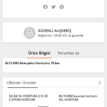
Facebook
Twitter
Pinterest
GÜVENLI ALIŞVERIŞ
Bilgileriniz 128 Bit SSL ile güvende
Ürün Bilgisi
Yorumlar
(0)
6x12 MM Akaryakıt Hortumu 10 bar
Benzer Ürünler
SICAK SU HORTUM 22 X 30
R6 10 MM basınçlı hortum
E-EPDM HORTUM
SEL HORTUM