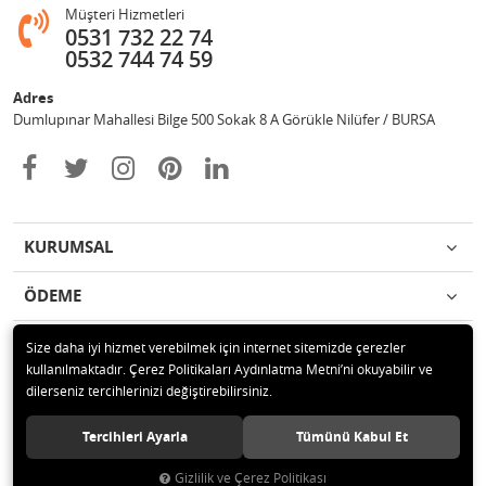
Müşteri Hizmetleri
0531 732 22 74
0532 744 74 59
Adres
Dumlupınar Mahallesi Bilge 500 Sokak 8 A Görükle Nilüfer / BURSA
KURUMSAL
ÖDEME
İLETİŞİM
Size daha iyi hizmet verebilmek için internet sitemizde çerezler
kullanılmaktadır. Çerez Politikaları Aydınlatma Metni’ni okuyabilir ve
dilerseniz tercihlerinizi değiştirebilirsiniz.
© 2020 MAG OTOMOTİV Tüm hakları saklıdır.
Tercihleri Ayarla
Tümünü Kabul Et
Gizlilik ve Çerez Politikası