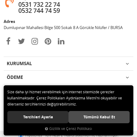
0531 732 22 74
0532 744 74 59
Adres
Dumlupınar Mahallesi Bilge 500 Sokak 8 A Görükle Nilüfer / BURSA
KURUMSAL
ÖDEME
İLETİŞİM
Size daha iyi hizmet verebilmek için internet sitemizde çerezler
kullanılmaktadır. Çerez Politikaları Aydınlatma Metni’ni okuyabilir ve
dilerseniz tercihlerinizi değiştirebilirsiniz.
© 2020 MAG OTOMOTİV Tüm hakları saklıdır.
Tercihleri Ayarla
Tümünü Kabul Et
Gizlilik ve Çerez Politikası
®
Hipotenüs
Yeni Nesil E-Ticaret Sistemleri ile Hazırlanmıştır.