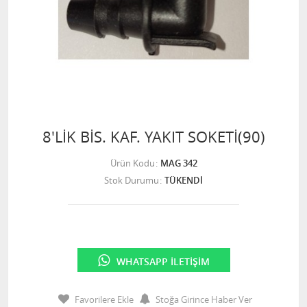
8'LİK BİS. KAF. YAKIT SOKETİ(90)
Ürün Kodu
MAG 342
Stok Durumu
TÜKENDİ
WHATSAPP İLETIŞIM
Favorilere Ekle
Stoğa Girince Haber Ver