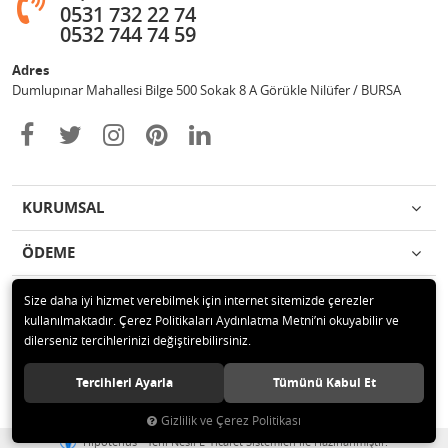
0531 732 22 74
0532 744 74 59
Adres
Dumlupınar Mahallesi Bilge 500 Sokak 8 A Görükle Nilüfer / BURSA
KURUMSAL
ÖDEME
İLETİŞİM
Size daha iyi hizmet verebilmek için internet sitemizde çerezler
kullanılmaktadır. Çerez Politikaları Aydınlatma Metni’ni okuyabilir ve
dilerseniz tercihlerinizi değiştirebilirsiniz.
© 2020 MAG OTOMOTİV Tüm hakları saklıdır.
Tercihleri Ayarla
Tümünü Kabul Et
Gizlilik ve Çerez Politikası
®
Hipotenüs
Yeni Nesil E-Ticaret Sistemleri ile Hazırlanmıştır.