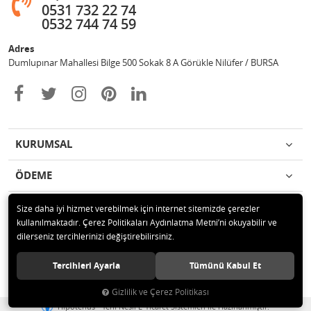
0531 732 22 74
0532 744 74 59
Adres
Dumlupınar Mahallesi Bilge 500 Sokak 8 A Görükle Nilüfer / BURSA
KURUMSAL
ÖDEME
İLETİŞİM
Size daha iyi hizmet verebilmek için internet sitemizde çerezler
kullanılmaktadır. Çerez Politikaları Aydınlatma Metni’ni okuyabilir ve
dilerseniz tercihlerinizi değiştirebilirsiniz.
© 2020 MAG OTOMOTİV Tüm hakları saklıdır.
Tercihleri Ayarla
Tümünü Kabul Et
Gizlilik ve Çerez Politikası
®
Hipotenüs
Yeni Nesil E-Ticaret Sistemleri ile Hazırlanmıştır.