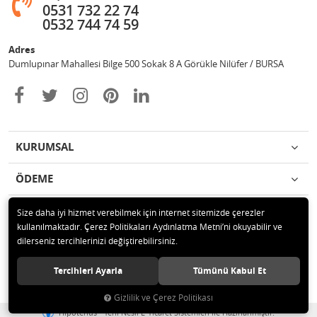
0531 732 22 74
0532 744 74 59
Adres
Dumlupınar Mahallesi Bilge 500 Sokak 8 A Görükle Nilüfer / BURSA
KURUMSAL
ÖDEME
İLETİŞİM
Size daha iyi hizmet verebilmek için internet sitemizde çerezler
kullanılmaktadır. Çerez Politikaları Aydınlatma Metni’ni okuyabilir ve
dilerseniz tercihlerinizi değiştirebilirsiniz.
© 2020 MAG OTOMOTİV Tüm hakları saklıdır.
Tercihleri Ayarla
Tümünü Kabul Et
Gizlilik ve Çerez Politikası
®
Hipotenüs
Yeni Nesil E-Ticaret Sistemleri ile Hazırlanmıştır.