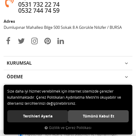
0531 732 22 74
0532 744 74 59
Adres
Dumlupınar Mahallesi Bilge 500 Sokak 8 A Görükle Nilüfer / BURSA
KURUMSAL
ÖDEME
İLETİŞİM
Size daha iyi hizmet verebilmek için internet sitemizde çerezler
kullanılmaktadır. Çerez Politikaları Aydınlatma Metni’ni okuyabilir ve
dilerseniz tercihlerinizi değiştirebilirsiniz.
© 2020 MAG OTOMOTİV Tüm hakları saklıdır.
Tercihleri Ayarla
Tümünü Kabul Et
Gizlilik ve Çerez Politikası
®
Hipotenüs
Yeni Nesil E-Ticaret Sistemleri ile Hazırlanmıştır.