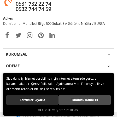
0531 732 22 74
0532 744 74 59
Adres
Dumlupınar Mahallesi Bilge 500 Sokak 8 A Görükle Nilüfer / BURSA
KURUMSAL
ÖDEME
İLETİŞİM
Size daha iyi hizmet verebilmek için internet sitemizde çerezler
kullanılmaktadır. Çerez Politikaları Aydınlatma Metni’ni okuyabilir ve
dilerseniz tercihlerinizi değiştirebilirsiniz.
© 2020 MAG OTOMOTİV Tüm hakları saklıdır.
Tercihleri Ayarla
Tümünü Kabul Et
Gizlilik ve Çerez Politikası
®
Hipotenüs
Yeni Nesil E-Ticaret Sistemleri ile Hazırlanmıştır.