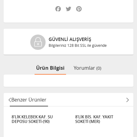
Facebook
Twitter
Pinterest
GÜVENLI ALIŞVERIŞ
Bilgileriniz 128 Bit SSL ile güvende
Ürün Bilgisi
Yorumlar
(0)
Benzer Ürünler
8'LİK KELEBEK KAF. SU
8'LİK BİS. KAF. YAKIT
DEPOSU SOKETİ-(90)
SOKETİ (MER)