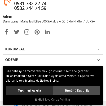
0531 732 22 74
0532 744 74 59
Adres
Dumlupınar Mahallesi Bilge 500 Sokak 8 A Görükle Nilüfer / BURSA
KURUMSAL
ÖDEME
İLETİŞİM
Size daha iyi hizmet verebilmek için internet sitemizde çerezler
kullanılmaktadır. Çerez Politikaları Aydınlatma Metni’ni okuyabilir ve
dilerseniz tercihlerinizi değiştirebilirsiniz.
© 2020 MAG OTOMOTİV Tüm hakları saklıdır.
Tercihleri Ayarla
Tümünü Kabul Et
Gizlilik ve Çerez Politikası
®
Hipotenüs
Yeni Nesil E-Ticaret Sistemleri ile Hazırlanmıştır.