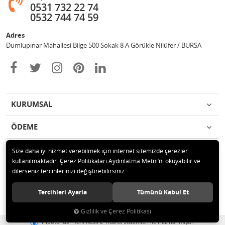
0531 732 22 74
0532 744 74 59
Adres
Dumlupınar Mahallesi Bilge 500 Sokak 8 A Görükle Nilüfer / BURSA
KURUMSAL
ÖDEME
İLETİŞİM
Size daha iyi hizmet verebilmek için internet sitemizde çerezler
kullanılmaktadır. Çerez Politikaları Aydınlatma Metni’ni okuyabilir ve
dilerseniz tercihlerinizi değiştirebilirsiniz.
© 2020 MAG OTOMOTİV Tüm hakları saklıdır.
Tercihleri Ayarla
Tümünü Kabul Et
Gizlilik ve Çerez Politikası
®
Hipotenüs
Yeni Nesil E-Ticaret Sistemleri ile Hazırlanmıştır.