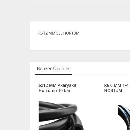
R6 12 MM SEL HORTUM
Benzer Ürünler
G HORTUM
6x12 MM Akaryakıt
R6 6 MM 1/4 
Hortumu 10 bar
HORTUM