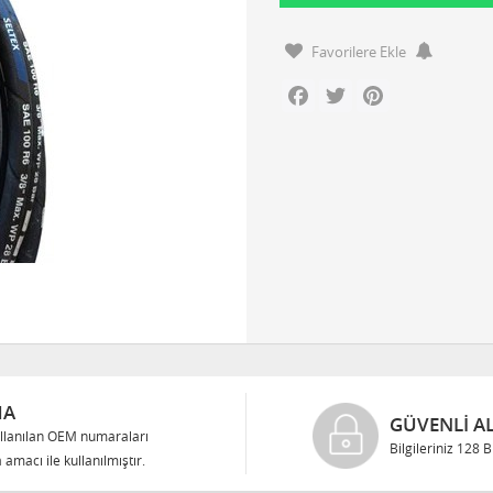
Favorilere Ekle
Facebook
Twitter
Pinterest
MA
GÜVENLI AL
llanılan OEM numaraları
Bilgileriniz 128 
 amacı ile kullanılmıştır.