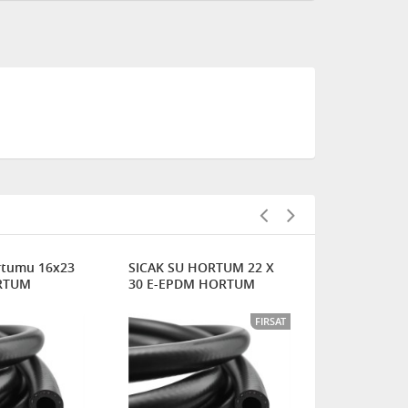
rtumu 16x23
SICAK SU HORTUM 22 X
FİSKİYE V
RTUM
30 E-EPDM HORTUM
Saf EPDM H
FIRSAT