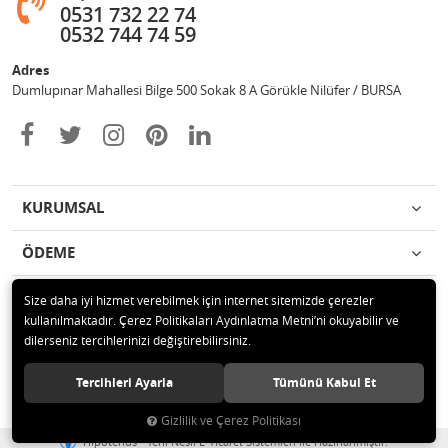
0531 732 22 74
0532 744 74 59
Adres
Dumlupınar Mahallesi Bilge 500 Sokak 8 A Görükle Nilüfer / BURSA
KURUMSAL
ÖDEME
İLETİŞİM
Size daha iyi hizmet verebilmek için internet sitemizde çerezler
kullanılmaktadır. Çerez Politikaları Aydınlatma Metni’ni okuyabilir ve
dilerseniz tercihlerinizi değiştirebilirsiniz.
© 2020 MAG OTOMOTİV Tüm hakları saklıdır.
Tercihleri Ayarla
Tümünü Kabul Et
Gizlilik ve Çerez Politikası
®
Hipotenüs
Yeni Nesil E-Ticaret Sistemleri ile Hazırlanmıştır.