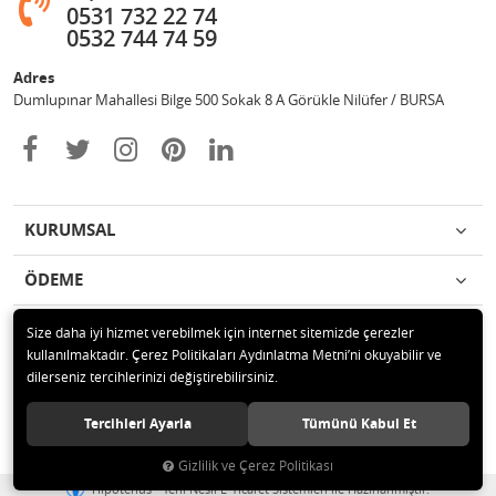
0531 732 22 74
0532 744 74 59
Adres
Dumlupınar Mahallesi Bilge 500 Sokak 8 A Görükle Nilüfer / BURSA
KURUMSAL
ÖDEME
İLETİŞİM
Size daha iyi hizmet verebilmek için internet sitemizde çerezler
kullanılmaktadır. Çerez Politikaları Aydınlatma Metni’ni okuyabilir ve
dilerseniz tercihlerinizi değiştirebilirsiniz.
© 2020 MAG OTOMOTİV Tüm hakları saklıdır.
Tercihleri Ayarla
Tümünü Kabul Et
Gizlilik ve Çerez Politikası
®
Hipotenüs
Yeni Nesil E-Ticaret Sistemleri ile Hazırlanmıştır.