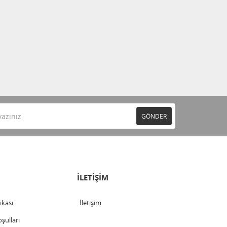
GÖNDER
İLETİŞİM
tikası
İletişim
şulları