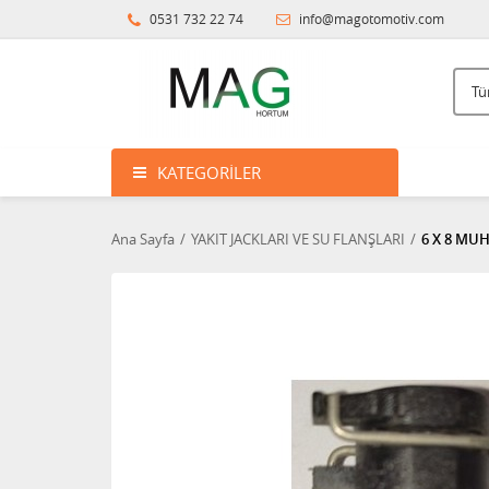
0531 732 22 74
info@magotomotiv.com
KATEGORILER
Ana Sayfa
YAKIT JACKLARI VE SU FLANŞLARI
6 X 8 MUH