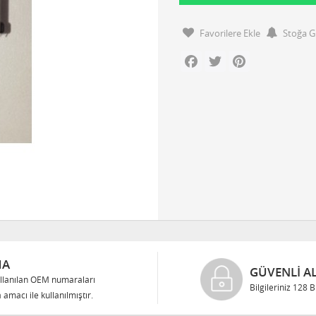
Favorilere Ekle
Stoğa G
Facebook
Twitter
Pinterest
MA
GÜVENLI AL
llanılan OEM numaraları
Bilgileriniz 128 
 amacı ile kullanılmıştır.