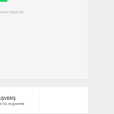
irince Haber Ver
IŞVERIŞ
Bit SSL ile güvende