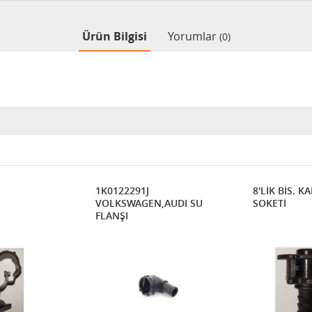
Ürün Bilgisi
Yorumlar
(0)
1K0122291J
8'LİK BİS. KA
VOLKSWAGEN,AUDI SU
SOKETİ
FLANŞI