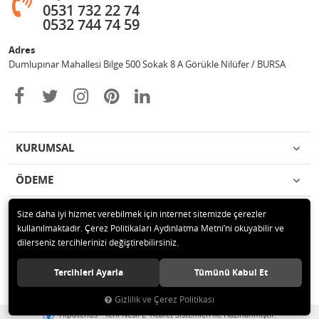
0531 732 22 74
0532 744 74 59
Adres
Dumlupınar Mahallesi Bilge 500 Sokak 8 A Görükle Nilüfer / BURSA
KURUMSAL
ÖDEME
İLETİŞİM
Size daha iyi hizmet verebilmek için internet sitemizde çerezler
kullanılmaktadır. Çerez Politikaları Aydınlatma Metni’ni okuyabilir ve
dilerseniz tercihlerinizi değiştirebilirsiniz.
© 2020 MAG OTOMOTİV Tüm hakları saklıdır.
Tercihleri Ayarla
Tümünü Kabul Et
Gizlilik ve Çerez Politikası
®
Hipotenüs
Yeni Nesil E-Ticaret Sistemleri ile Hazırlanmıştır.