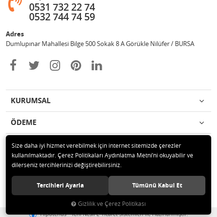
0531 732 22 74
0532 744 74 59
Adres
Dumlupınar Mahallesi Bilge 500 Sokak 8 A Görükle Nilüfer / BURSA
KURUMSAL
ÖDEME
İLETİŞİM
Size daha iyi hizmet verebilmek için internet sitemizde çerezler
kullanılmaktadır. Çerez Politikaları Aydınlatma Metni’ni okuyabilir ve
dilerseniz tercihlerinizi değiştirebilirsiniz.
© 2020 MAG OTOMOTİV Tüm hakları saklıdır.
Tercihleri Ayarla
Tümünü Kabul Et
Gizlilik ve Çerez Politikası
®
Hipotenüs
Yeni Nesil E-Ticaret Sistemleri ile Hazırlanmıştır.