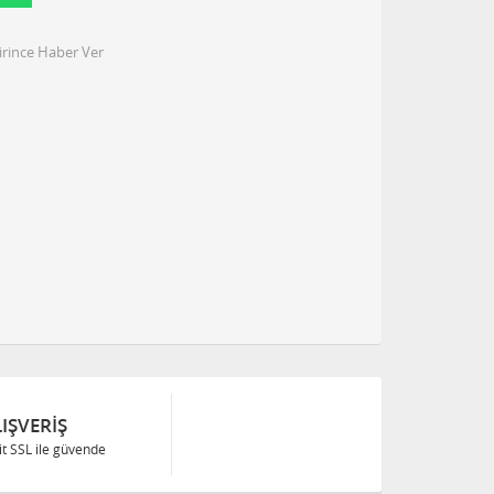
irince Haber Ver
IŞVERIŞ
Bit SSL ile güvende