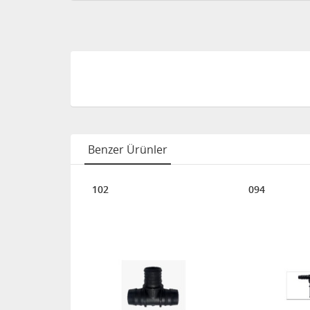
Benzer Ürünler
IT SOKETİ
102
094