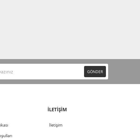
GÖNDER
İLETİŞİM
tikası
İletişim
şulları