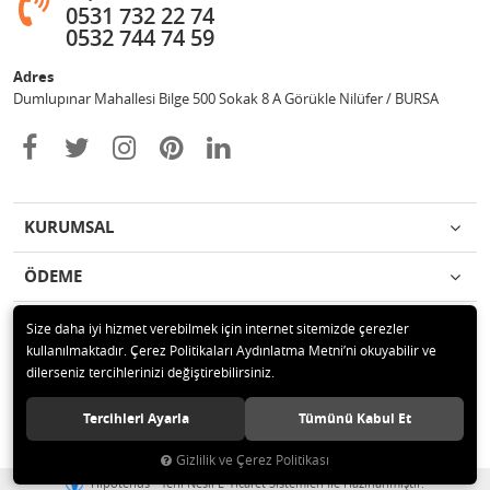
0531 732 22 74
0532 744 74 59
Adres
Dumlupınar Mahallesi Bilge 500 Sokak 8 A Görükle Nilüfer / BURSA
KURUMSAL
ÖDEME
İLETİŞİM
Size daha iyi hizmet verebilmek için internet sitemizde çerezler
kullanılmaktadır. Çerez Politikaları Aydınlatma Metni’ni okuyabilir ve
dilerseniz tercihlerinizi değiştirebilirsiniz.
© 2020 MAG OTOMOTİV Tüm hakları saklıdır.
Tercihleri Ayarla
Tümünü Kabul Et
Gizlilik ve Çerez Politikası
®
Hipotenüs
Yeni Nesil E-Ticaret Sistemleri ile Hazırlanmıştır.