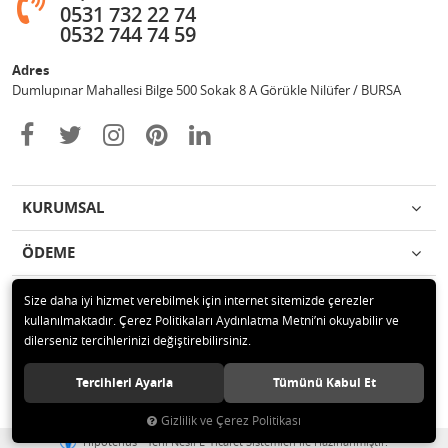
0531 732 22 74
0532 744 74 59
Adres
Dumlupınar Mahallesi Bilge 500 Sokak 8 A Görükle Nilüfer / BURSA
KURUMSAL
ÖDEME
İLETİŞİM
Size daha iyi hizmet verebilmek için internet sitemizde çerezler
kullanılmaktadır. Çerez Politikaları Aydınlatma Metni’ni okuyabilir ve
dilerseniz tercihlerinizi değiştirebilirsiniz.
© 2020 MAG OTOMOTİV Tüm hakları saklıdır.
Tercihleri Ayarla
Tümünü Kabul Et
Gizlilik ve Çerez Politikası
®
Hipotenüs
Yeni Nesil E-Ticaret Sistemleri ile Hazırlanmıştır.