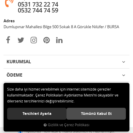
0531 732 22 74
0532 744 74 59
Adres
Dumlupınar Mahallesi Bilge 500 Sokak 8 A Görükle Nilüfer / BURSA
KURUMSAL
ÖDEME
İLETİŞİM
Size daha iyi hizmet verebilmek için internet sitemizde çerezler
kullanılmaktadır. Çerez Politikaları Aydınlatma Metni’ni okuyabilir ve
dilerseniz tercihlerinizi değiştirebilirsiniz.
© 2020 MAG OTOMOTİV Tüm hakları saklıdır.
Tercihleri Ayarla
Tümünü Kabul Et
Gizlilik ve Çerez Politikası
®
Hipotenüs
Yeni Nesil E-Ticaret Sistemleri ile Hazırlanmıştır.