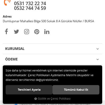
0531 732 22 74
0532 744 74 59
Adres
Dumlupınar Mahallesi Bilge 500 Sokak 8 A Görükle Nilüfer / BURSA
KURUMSAL
ÖDEME
İLETİŞİM
Size daha iyi hizmet verebilmek için internet sitemizde çerezler
kullanılmaktadır. Çerez Politikaları Aydınlatma Metni’ni okuyabilir ve
dilerseniz tercihlerinizi değiştirebilirsiniz.
© 2020 MAG OTOMOTİV Tüm hakları saklıdır.
Tercihleri Ayarla
Tümünü Kabul Et
Gizlilik ve Çerez Politikası
®
Hipotenüs
Yeni Nesil E-Ticaret Sistemleri ile Hazırlanmıştır.