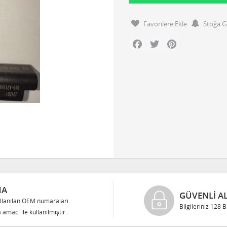
Favorilere Ekle
Stoğa G
Facebook
Twitter
Pinterest
MA
GÜVENLI AL
llanılan OEM numaraları
Bilgileriniz 128 
 amacı ile kullanılmıştır.