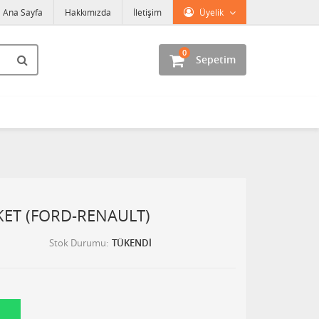
Ana Sayfa
Hakkımızda
İletişim
Üyelik
0
Sepetim
OKET (FORD-RENAULT)
Stok Durumu
TÜKENDİ