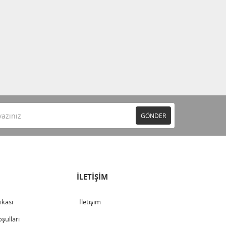
GÖNDER
İLETİŞİM
tikası
İletişim
şulları