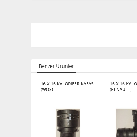
Benzer Ürünler
AFA SOKET
16 X 16 KALORİFER KAFASI
16 X 16 KALO
(WOS)
(RENAULT)