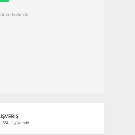
irince Haber Ver
IŞVERIŞ
Bit SSL ile güvende