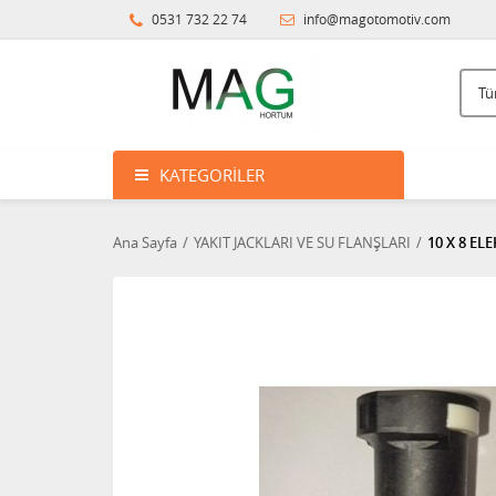
0531 732 22 74
info@magotomotiv.com
KATEGORILER
Ana Sayfa
YAKIT JACKLARI VE SU FLANŞLARI
10 X 8 EL