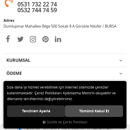
0531 732 22 74
0532 744 74 59
Adres
Dumlupınar Mahallesi Bilge 500 Sokak 8 A Görükle Nilüfer / BURSA
KURUMSAL
ÖDEME
İLETİŞİM
Size daha iyi hizmet verebilmek için internet sitemizde çerezler
kullanılmaktadır. Çerez Politikaları Aydınlatma Metni’ni okuyabilir ve
dilerseniz tercihlerinizi değiştirebilirsiniz.
© 2020 MAG OTOMOTİV Tüm hakları saklıdır.
Tercihleri Ayarla
Tümünü Kabul Et
Gizlilik ve Çerez Politikası
®
Hipotenüs
Yeni Nesil E-Ticaret Sistemleri ile Hazırlanmıştır.