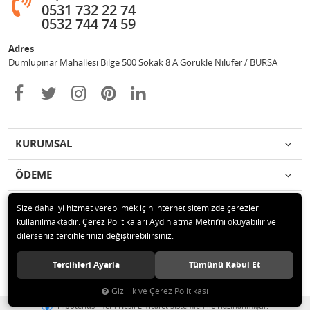
0531 732 22 74
0532 744 74 59
Adres
Dumlupınar Mahallesi Bilge 500 Sokak 8 A Görükle Nilüfer / BURSA
KURUMSAL
ÖDEME
İLETİŞİM
Size daha iyi hizmet verebilmek için internet sitemizde çerezler
kullanılmaktadır. Çerez Politikaları Aydınlatma Metni’ni okuyabilir ve
dilerseniz tercihlerinizi değiştirebilirsiniz.
© 2020 MAG OTOMOTİV Tüm hakları saklıdır.
Tercihleri Ayarla
Tümünü Kabul Et
Gizlilik ve Çerez Politikası
®
Hipotenüs
Yeni Nesil E-Ticaret Sistemleri ile Hazırlanmıştır.