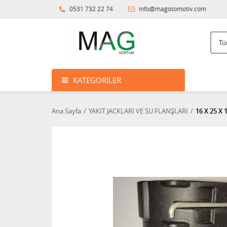
0531 732 22 74
info@magotomotiv.com
KATEGORILER
Ana Sayfa
YAKIT JACKLARI VE SU FLANŞLARI
16 X 25 X