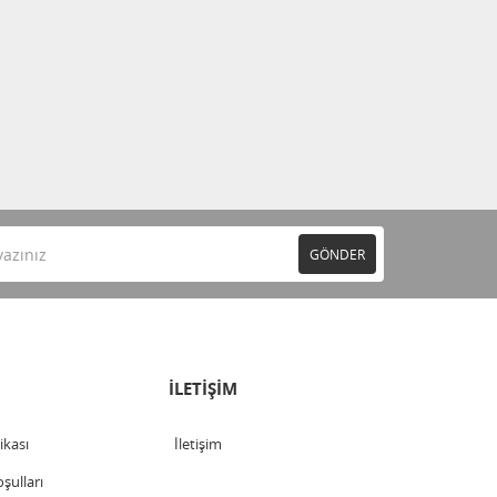
GÖNDER
İLETİŞİM
tikası
İletişim
şulları