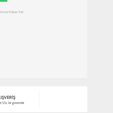
irince Haber Ver
IŞVERIŞ
Bit SSL ile güvende