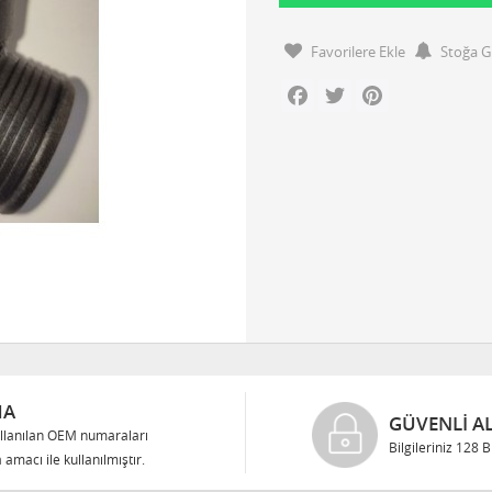
Favorilere Ekle
Stoğa G
Facebook
Twitter
Pinterest
MA
GÜVENLI AL
llanılan OEM numaraları
Bilgileriniz 128 
 amacı ile kullanılmıştır.