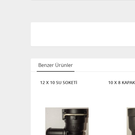
Benzer Ürünler
 SOKETİ
12 X 10 SU SOKETİ
10 X 8 KAPAK