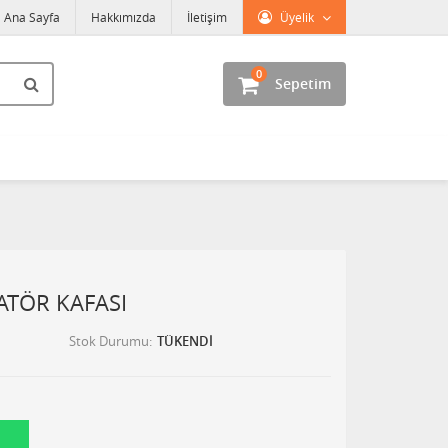
Ana Sayfa
Hakkımızda
İletişim
Üyelik
0
Sepetim
YATÖR KAFASI
Stok Durumu
TÜKENDİ