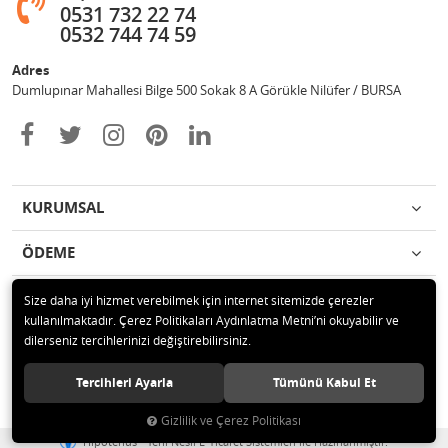
0531 732 22 74
0532 744 74 59
Adres
Dumlupınar Mahallesi Bilge 500 Sokak 8 A Görükle Nilüfer / BURSA
KURUMSAL
ÖDEME
İLETİŞİM
Size daha iyi hizmet verebilmek için internet sitemizde çerezler
kullanılmaktadır. Çerez Politikaları Aydınlatma Metni’ni okuyabilir ve
dilerseniz tercihlerinizi değiştirebilirsiniz.
© 2020 MAG OTOMOTİV Tüm hakları saklıdır.
Tercihleri Ayarla
Tümünü Kabul Et
Gizlilik ve Çerez Politikası
®
Hipotenüs
Yeni Nesil E-Ticaret Sistemleri ile Hazırlanmıştır.