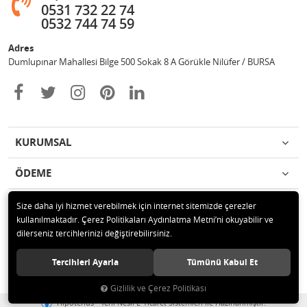
0531 732 22 74
0532 744 74 59
Adres
Dumlupınar Mahallesi Bilge 500 Sokak 8 A Görükle Nilüfer / BURSA
KURUMSAL
ÖDEME
İLETİŞİM
Size daha iyi hizmet verebilmek için internet sitemizde çerezler
kullanılmaktadır. Çerez Politikaları Aydınlatma Metni’ni okuyabilir ve
dilerseniz tercihlerinizi değiştirebilirsiniz.
© 2020 MAG OTOMOTİV Tüm hakları saklıdır.
Tercihleri Ayarla
Tümünü Kabul Et
Gizlilik ve Çerez Politikası
®
Hipotenüs
Yeni Nesil E-Ticaret Sistemleri ile Hazırlanmıştır.