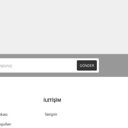
GÖNDER
İLETİŞİM
tikası
İletişim
şulları