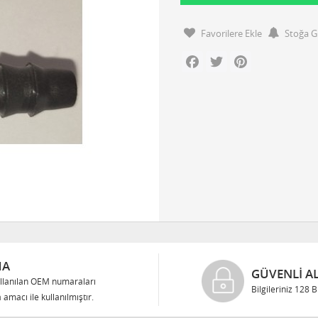
Favorilere Ekle
Stoğa G
Facebook
Twitter
Pinterest
MA
GÜVENLI AL
llanılan OEM numaraları
Bilgileriniz 128 
 amacı ile kullanılmıştır.