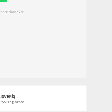
irince Haber Ver
IŞVERIŞ
Bit SSL ile güvende