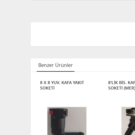
Benzer Ürünler
 SOKET
8 X 8 YUV. KAFA YAKIT
8'LİK BİS. KA
SOKETİ
SOKETİ (MER