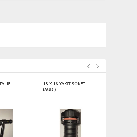
ALİF
18 X 18 YAKIT SOKETİ
10 X 8 YAKI
(AUDI)