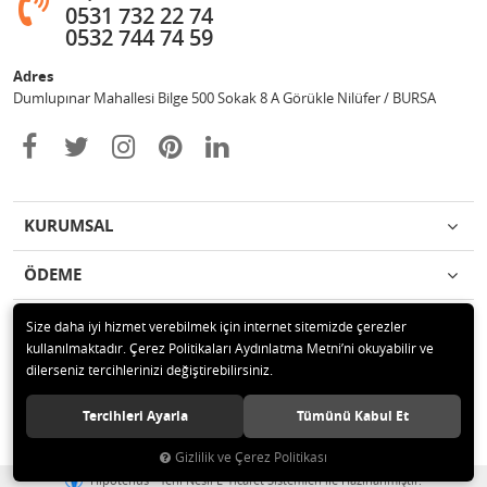
0531 732 22 74
0532 744 74 59
Adres
Dumlupınar Mahallesi Bilge 500 Sokak 8 A Görükle Nilüfer / BURSA
KURUMSAL
ÖDEME
İLETİŞİM
Size daha iyi hizmet verebilmek için internet sitemizde çerezler
kullanılmaktadır. Çerez Politikaları Aydınlatma Metni’ni okuyabilir ve
dilerseniz tercihlerinizi değiştirebilirsiniz.
© 2020 MAG OTOMOTİV Tüm hakları saklıdır.
Tercihleri Ayarla
Tümünü Kabul Et
Gizlilik ve Çerez Politikası
®
Hipotenüs
Yeni Nesil E-Ticaret Sistemleri ile Hazırlanmıştır.