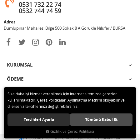
0531 732 22 74
0532 744 74 59
Adres
Dumlupınar Mahallesi Bilge 500 Sokak 8 A Görükle Nilüfer / BURSA
KURUMSAL
ÖDEME
İLETİŞİM
Size daha iyi hizmet verebilmek için internet sitemizde çerezler
kullanılmaktadır. Çerez Politikaları Aydınlatma Metni’ni okuyabilir ve
dilerseniz tercihlerinizi değiştirebilirsiniz.
© 2020 MAG OTOMOTİV Tüm hakları saklıdır.
Tercihleri Ayarla
Tümünü Kabul Et
Gizlilik ve Çerez Politikası
®
Hipotenüs
Yeni Nesil E-Ticaret Sistemleri ile Hazırlanmıştır.