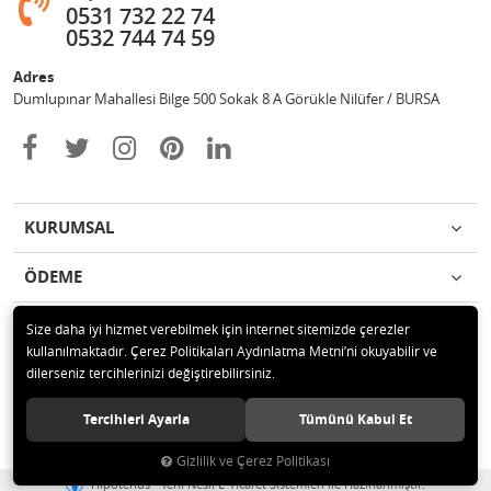
0531 732 22 74
0532 744 74 59
Adres
Dumlupınar Mahallesi Bilge 500 Sokak 8 A Görükle Nilüfer / BURSA
KURUMSAL
ÖDEME
İLETİŞİM
Size daha iyi hizmet verebilmek için internet sitemizde çerezler
kullanılmaktadır. Çerez Politikaları Aydınlatma Metni’ni okuyabilir ve
dilerseniz tercihlerinizi değiştirebilirsiniz.
© 2020 MAG OTOMOTİV Tüm hakları saklıdır.
Tercihleri Ayarla
Tümünü Kabul Et
Gizlilik ve Çerez Politikası
®
Hipotenüs
Yeni Nesil E-Ticaret Sistemleri ile Hazırlanmıştır.