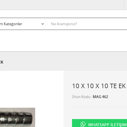
EK
10 X 10 X 10 TE EK
Ürün Kodu
MAG 462
WHATSAPP İLETIŞIM