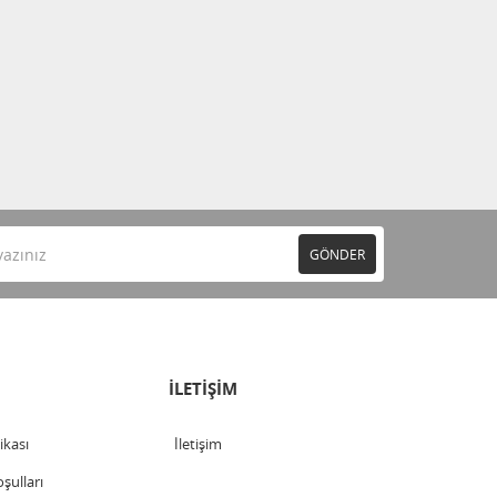
GÖNDER
İLETİŞİM
tikası
İletişim
şulları