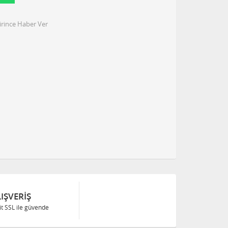
irince Haber Ver
IŞVERIŞ
Bit SSL ile güvende