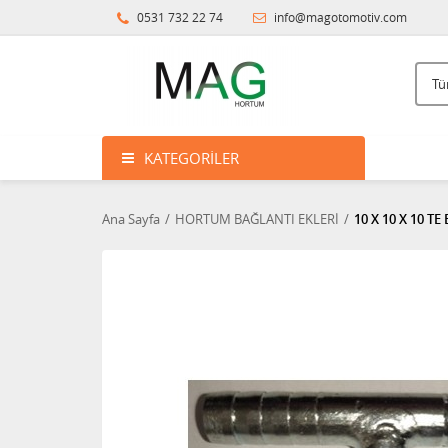
0531 732 22 74
info@magotomotiv.com
KATEGORILER
Ana Sayfa
HORTUM BAĞLANTI EKLERİ
10 X 10 X 10 TE 