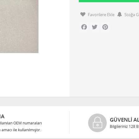
Favorilere Ekle
Stoğa G
Facebook
Twitter
Pinterest
MA
GÜVENLI AL
llanılan OEM numaraları
Bilgileriniz 128 
 amacı ile kullanılmıştır.