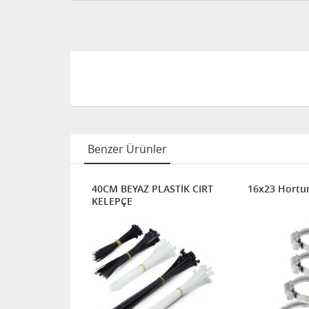
Benzer Ürünler
STİK CIRT
40CM BEYAZ PLASTİK CIRT
16x23 Hortu
KELEPÇE