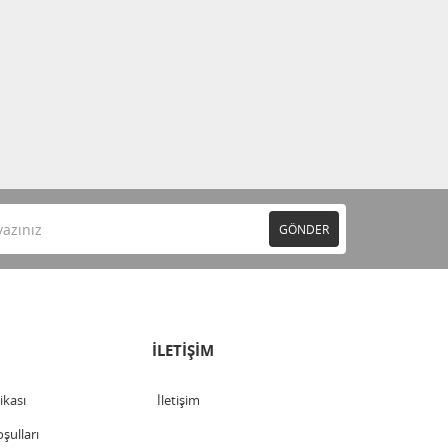
GÖNDER
İLETİŞİM
tikası
İletişim
şulları