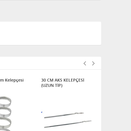
m Kelepçesi
30 CM AKS KELEPÇESİ
25 CM BEYA
(UZUN TİP)
CIRT KELEP