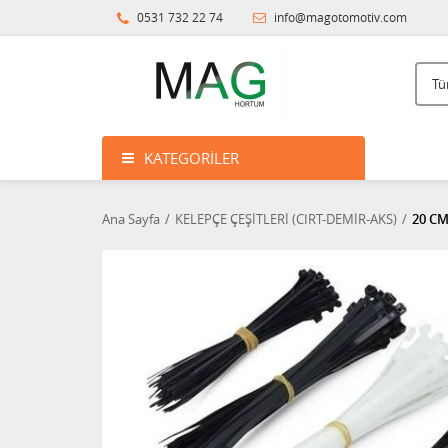
0531 732 22 74
info@magotomotiv.com
KATEGORILER
Ana Sayfa
KELEPÇE ÇEŞİTLERİ (CIRT-DEMİR-AKS)
20 CM