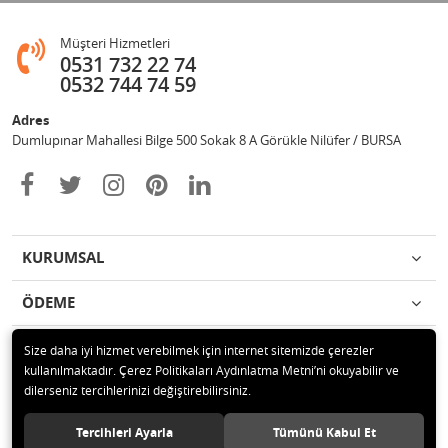
Müşteri Hizmetleri
0531 732 22 74
0532 744 74 59
Adres
Dumlupınar Mahallesi Bilge 500 Sokak 8 A Görükle Nilüfer / BURSA
KURUMSAL
ÖDEME
İLETİŞİM
Size daha iyi hizmet verebilmek için internet sitemizde çerezler
kullanılmaktadır. Çerez Politikaları Aydınlatma Metni’ni okuyabilir ve
dilerseniz tercihlerinizi değiştirebilirsiniz.
© 2020 MAG OTOMOTİV Tüm hakları saklıdır.
Tercihleri Ayarla
Tümünü Kabul Et