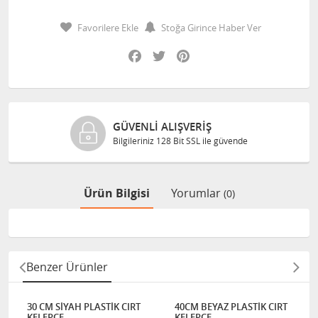
Favorilere Ekle
Stoğa Girince Haber Ver
Facebook
Twitter
Pinterest
GÜVENLI ALIŞVERIŞ
Bilgileriniz 128 Bit SSL ile güvende
Ürün Bilgisi
Yorumlar
(0)
Benzer Ürünler
30 CM SİYAH PLASTİK CIRT
40CM BEYAZ PLASTİK CIRT
KELEPÇE
KELEPÇE