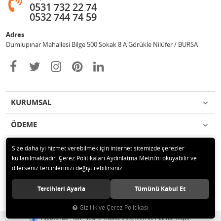
0531 732 22 74
0532 744 74 59
Adres
Dumlupınar Mahallesi Bilge 500 Sokak 8 A Görükle Nilüfer / BURSA
KURUMSAL
ÖDEME
İLETİŞİM
Size daha iyi hizmet verebilmek için internet sitemizde çerezler
kullanılmaktadır. Çerez Politikaları Aydınlatma Metni’ni okuyabilir ve
dilerseniz tercihlerinizi değiştirebilirsiniz.
© 2020 MAG OTOMOTİV Tüm hakları saklıdır.
Tercihleri Ayarla
Tümünü Kabul Et
Gizlilik ve Çerez Politikası
®
Hipotenüs
Yeni Nesil E-Ticaret Sistemleri ile Hazırlanmıştır.