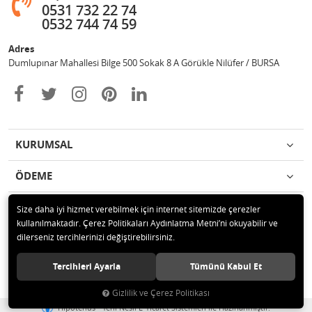
0531 732 22 74
0532 744 74 59
Adres
Dumlupınar Mahallesi Bilge 500 Sokak 8 A Görükle Nilüfer / BURSA
KURUMSAL
ÖDEME
İLETİŞİM
Size daha iyi hizmet verebilmek için internet sitemizde çerezler
kullanılmaktadır. Çerez Politikaları Aydınlatma Metni’ni okuyabilir ve
dilerseniz tercihlerinizi değiştirebilirsiniz.
© 2020 MAG OTOMOTİV Tüm hakları saklıdır.
Tercihleri Ayarla
Tümünü Kabul Et
Gizlilik ve Çerez Politikası
®
Hipotenüs
Yeni Nesil E-Ticaret Sistemleri ile Hazırlanmıştır.