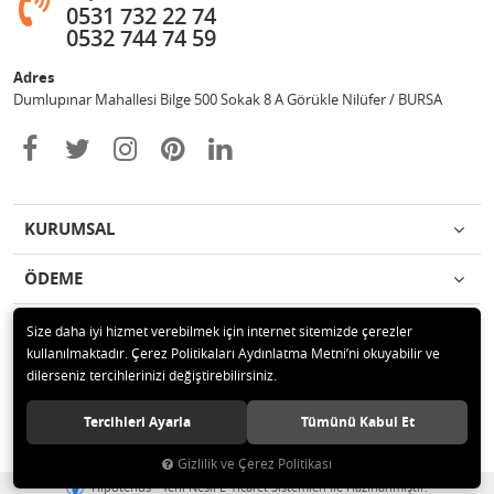
0531 732 22 74
0532 744 74 59
Adres
Dumlupınar Mahallesi Bilge 500 Sokak 8 A Görükle Nilüfer / BURSA
KURUMSAL
ÖDEME
İLETİŞİM
Size daha iyi hizmet verebilmek için internet sitemizde çerezler
kullanılmaktadır. Çerez Politikaları Aydınlatma Metni’ni okuyabilir ve
dilerseniz tercihlerinizi değiştirebilirsiniz.
© 2020 MAG OTOMOTİV Tüm hakları saklıdır.
Tercihleri Ayarla
Tümünü Kabul Et
Gizlilik ve Çerez Politikası
®
Hipotenüs
Yeni Nesil E-Ticaret Sistemleri ile Hazırlanmıştır.